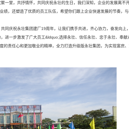
一堂，共抒情怀，共同庆祝永壮的生日，我们深知，企业的发展离不开
业绩，还塑造了优质的员工队伍，希望你们跟上企业快速发展的节奏，与
同庆祝永壮集团建厂19周年，让我们携手共进，齐心协力，奋发向上
步激发了广大员工&ldquo;选择永壮、信任永壮、忠于永壮、奉献永壮
度的责任心和更加敬业的精神，全力打造升级版永壮集团，为实现富庶、