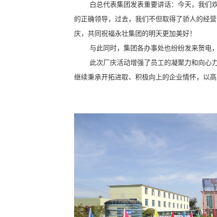
白总代表集团发表重要讲话：今天，我们欢聚
的正确领导，过去，我们不但取得了骄人的经营
庆，共同祝福永壮集团的明天更加美好！
与此同时，集团各办事处也纷纷发来贺电，共
此次厂庆活动增强了员工的凝聚力和向心力，进一
继续秉承开拓进取、积极向上的企业情怀，以高