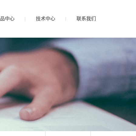
品中心
技术中心
联系我们