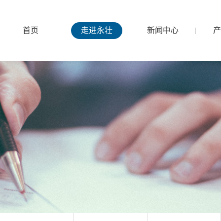
首页
走进永壮
新闻中心
产