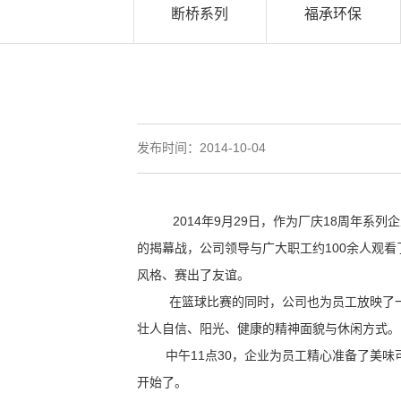
断桥系列
福承环保
发布时间：2014-10-04
2014年9月29日，作为厂庆18周年系列企业
的揭幕战，公司领导与广大职工约100余人观
风格、赛出了友谊。
在篮球比赛的同时，公司也为员工放映了一场
壮人自信、阳光、健康的精神面貌与休闲方式。
中午11点30，企业为员工精心准备了美味
开始了。