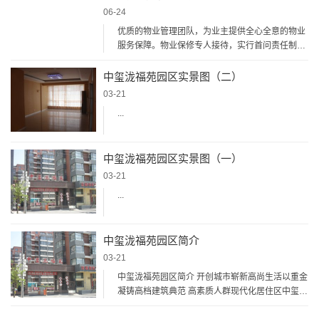
06-24
优质的物业管理团队，为业主提供全心全意的物业
服务保障。物业保修专人接待，实行首问责任制，
从业主的问题记录到圆满解决，采用......
中玺泷福苑园区实景图（二）
03-21
...
中玺泷福苑园区实景图（一）
03-21
...
中玺泷福苑园区简介
03-21
中玺泷福苑园区简介 开创城市崭新高尚生活以重金
凝铸高档建筑典范 高素质人群现代化居住区中玺泷
福苑 区域位置 城市向南，势不可......