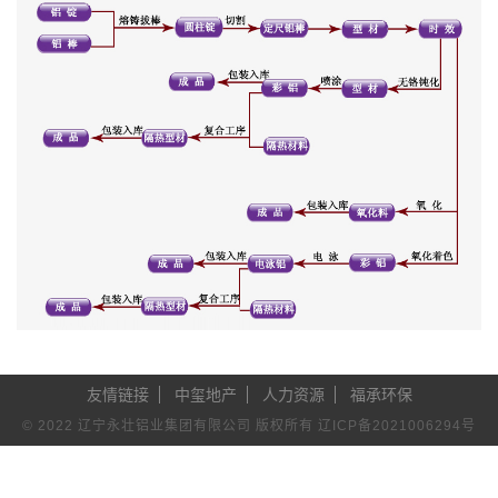
友情链接
中玺地产
人力资源
福承环保
© 2022 辽宁永壮铝业集团有限公司 版权所有
辽ICP备2021006294号
永壮集团
铝塑型材