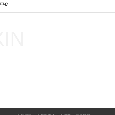
中心
IN