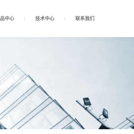
品中心
技术中心
联系我们