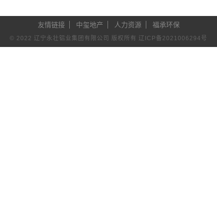
友情链接
中玺地产
人力资源
福承环保
© 2022 辽宁永壮铝业集团有限公司 版权所有
辽ICP备2021006294号
永壮集团
铝塑型材
辽宁铝材